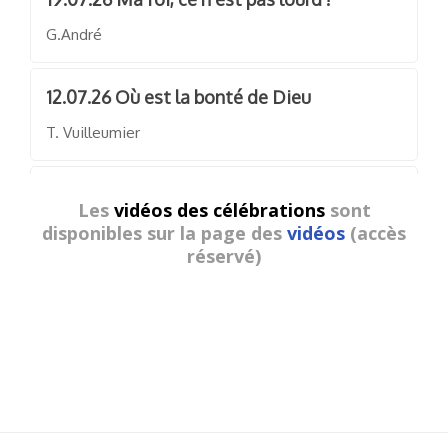
G.André
12.07.26 Où est la bonté de Dieu
T. Vuilleumier
05.07.26 Le Dieu de la persévérance
Les
vidéos des célébrations
sont
J.-A. Pfister
disponibles sur la page des
vidéos
(accès
réservé)
28.06.26 Une invitation au repos
M.Hausmann
21.06.26 Ainsi parla le bol ...
Jeff Gertsch